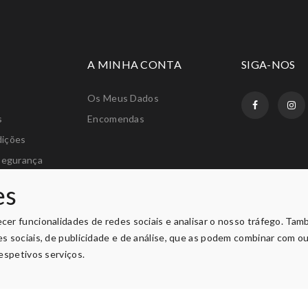
A MINHA CONTA
SIGA-NOS
Os Meus Dados
s
Encomendas
dições
Segurança
amações
es
os
ecer funcionalidades de redes sociais e analisar o nosso tráfego. Ta
des sociais, de publicidade e de análise, que as podem combinar com o
respetivos serviços.