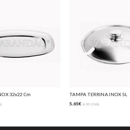
NOX 32x22 Cm
TAMPA TERRINA INOX 5L
5.65€
A)
(6.95 C/IVA)