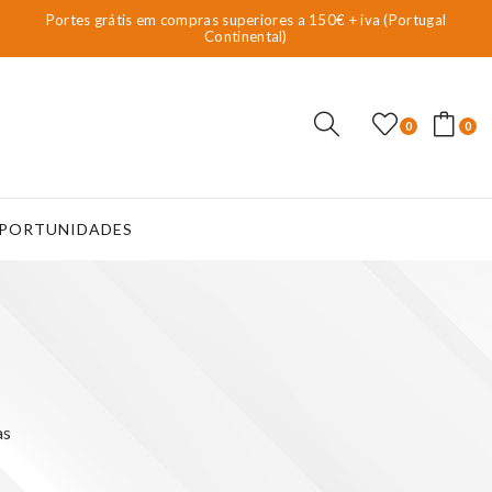
Portes grátis em compras superiores a 150€ + iva (Portugal
Continental)
0
0
PORTUNIDADES
as