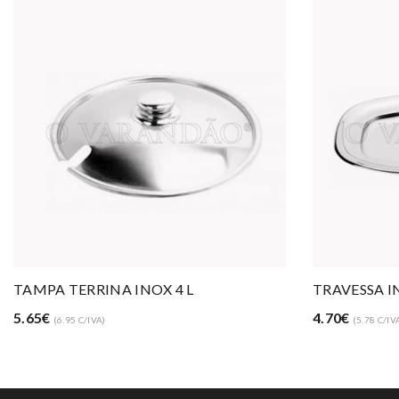
TAMPA TERRINA INOX 4 L
TRAVESSA I
5.65€
4.70€
(6.95 C/IVA)
(5.78 C/IV