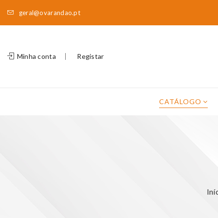
geral@ovarandao.pt
Minha conta
Registar
CATÁLOGO
Iní