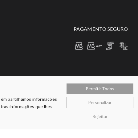
PAGAMENTO SEGURO
Permitir Todos
mbém partilhamos informações
Personalizar
utras informações que lhes
Rejeitar
Copyright © 2026 O Varandão. Todos Os Direitos Reservados.