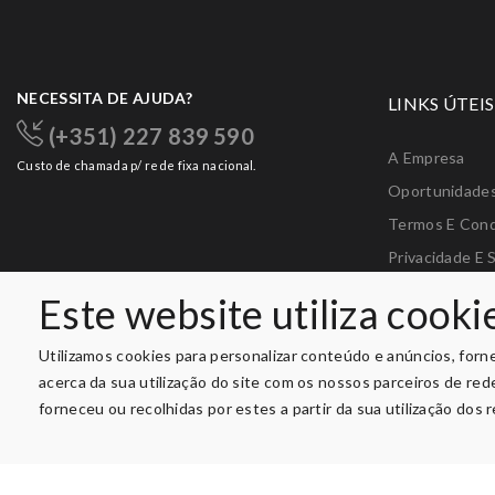
NECESSITA DE AJUDA?
LINKS ÚTEIS
(+351) 227 839 590
A Empresa
Custo de chamada p/ rede fixa nacional.
Oportunidade
Termos E Con
Privacidade E 
Livro De Recl
Este website utiliza cooki
Livro De Elogi
Utilizamos cookies para personalizar conteúdo e anúncios, forn
acerca da sua utilização do site com os nossos parceiros de re
forneceu ou recolhidas por estes a partir da sua utilização dos 