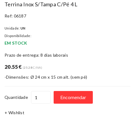
Terrina Inox S/tampa C/pé 4 L
Ref: 06187
Unidade:
UN
Disponibilidade:
EM STOCK
Prazo de entrega: 8 dias laborais
20.55
€
(
25.28
C/IVA)
-Dimensões: Ø 24 cm x 15 cm alt. (sem pé)
Encomendar
Quantidade
+ Wishlist