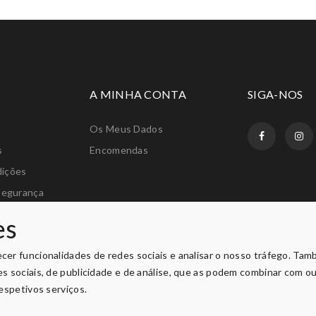
A MINHA CONTA
SIGA-NOS
Os Meus Dados
s
Encomendas
dições
Segurança
amações
es
os
ecer funcionalidades de redes sociais e analisar o nosso tráfego. Ta
des sociais, de publicidade e de análise, que as podem combinar com o
respetivos serviços.