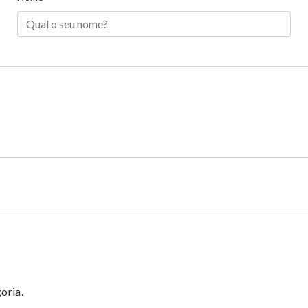
olyester
irly
hort Dress
oria.