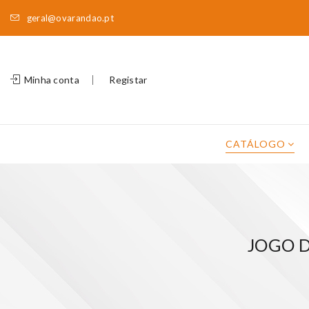
geral@ovarandao.pt
Minha conta
Registar
CATÁLOGO
JOGO D