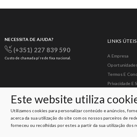
NECESSITA DE AJUDA?
LINKS ÚTEIS
(+351) 227 839 590
A Empresa
Custo de chamada p/ rede fixa nacional.
Oportunidade
Termos E Con
Privacidade E 
Livro De Recl
Este website utiliza cooki
Livro De Elogi
Utilizamos cookies para personalizar conteúdo e anúncios, forn
acerca da sua utilização do site com os nossos parceiros de re
forneceu ou recolhidas por estes a partir da sua utilização dos 