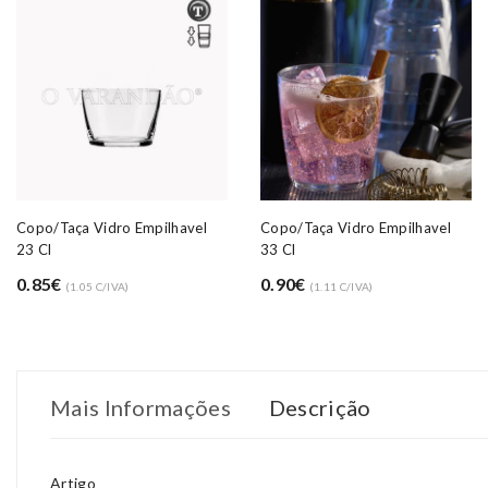
Copo/taça Vidro Empilhavel
Copo/taça Vidro Empilhavel
23 Cl
33 Cl
0.85€
0.90€
(1.05 C/IVA)
(1.11 C/IVA)
Mais Informações
Descrição
Artigo