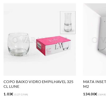
MATA INSETOS C/PLACA ADESIVA 100
RESGUARDO
M2
5.75€
(7.07 C/IV
134.00€
(164.82 C/IVA)