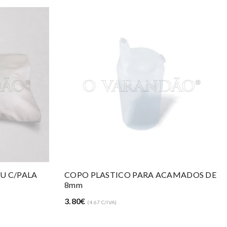
CAMADOS DE
Tabuleiros Self-Service 48 X 37 Cm Creme
3.48€
(4.28 C/IVA)