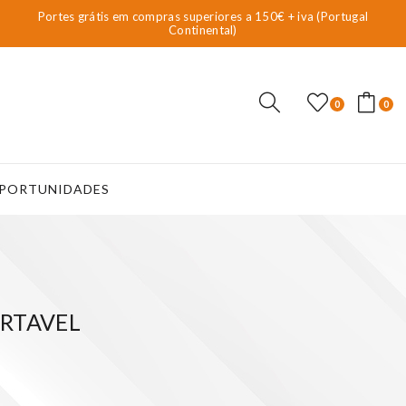
Portes grátis em compras superiores a 150€ + iva (Portugal
Continental)
0
0
PORTUNIDADES
ORTAVEL