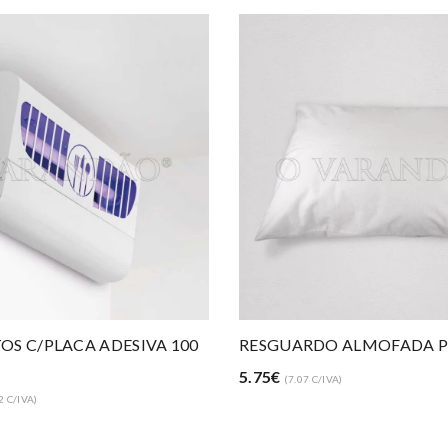
 ALMOFADA PU C/PALA
COPO PLASTICO PARA A
8mm
A)
3.80€
(4.67 C/IVA)