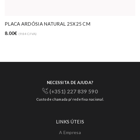
 ARDÓSIA NATURAL 25X25 CM
FACA 
0.76€
9.84 C/IVA)
(
NECESSITA DE AJUDA?
(+351) 227 839 590
Custo de chamada p/ rede fixa nacional.
LINKS ÚTEIS
A Empresa