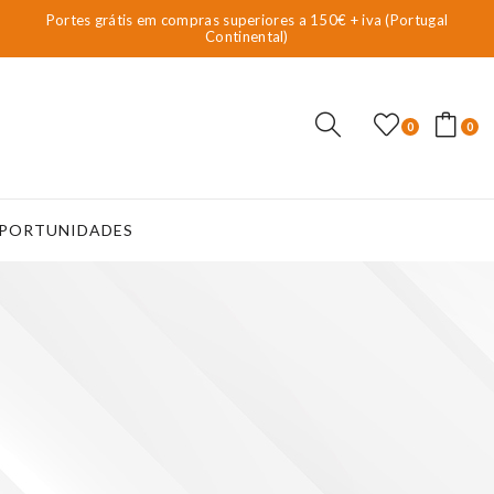
Portes grátis em compras superiores a 150€ + iva (Portugal
Continental)
0
0
PORTUNIDADES