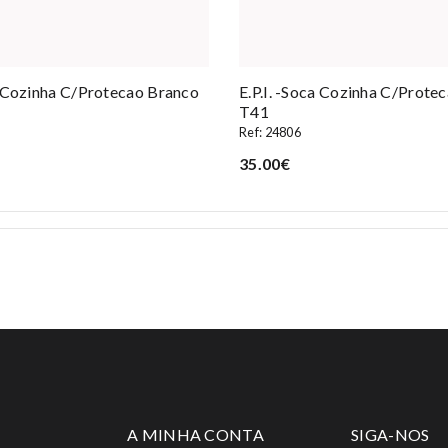
o Cozinha C/protecao Branco
E.p.i. -soca Cozinha C/prote
T41
Ref: 24806
35.00€
A MINHA CONTA
SIGA-NOS