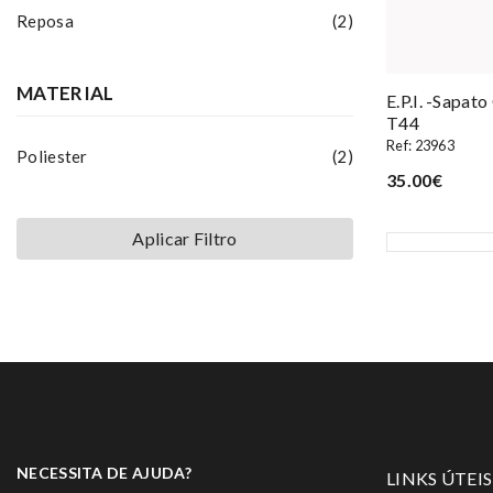
Reposa
(2)
MATERIAL
E.p.i. -sapat
T44
Ref: 23963
Poliester
(2)
35.00€
Aplicar Filtro
NECESSITA DE AJUDA?
LINKS ÚTEIS