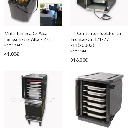
Mala Térmica C/ Alça -
Tf-Contentor Isot.porta
Tampa Extra Alta - 27l
Frontal-Gn 1/1-77
-11(20003)
Ref: 18345
Ref: 11440
41.00€
316.00€