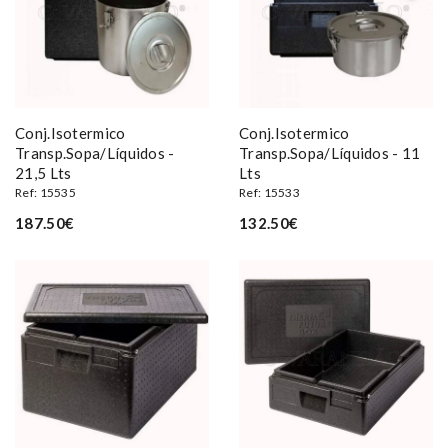
Conj.isotermico
Conj.isotermico
Transp.sopa/líquidos -
Transp.sopa/líquidos - 11
21,5 Lts
Lts
Ref: 15535
Ref: 15533
187.50€
132.50€