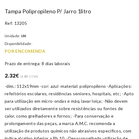
Tampa Polipropileno P/ Jarro 1litro
Ref: 13205
Unidade:
UN
Disponibilidade:
POR ENCOMENDA
Prazo de entrega: 8 dias laborais
2.32
€
(
2.85
C/IVA)
-dim.: 112x19mm -cor: azul -material: polipropileno -Aplicações:
refeitórios escolares, residências seniores, hospitais, etc; -Apto
para utilização em micro-ondas e máq. lavar loiça; -Não devem
ser utilizados diretamente sobre resistências ou fontes de
calor, como grelhadores e fornos; -Para conservação e
prolongamento das peças, a marca A.M.C. recomenda a
utilização de produtos químicos não abrasivos específicos, com
índice alcalino inferior a Ph 10. -Desaconselhado utilização de