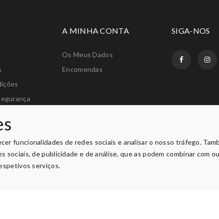
A MINHA CONTA
SIGA-NOS
Os Meus Dados
s
Encomendas
dições
Segurança
amações
es
os
ecer funcionalidades de redes sociais e analisar o nosso tráfego. Ta
des sociais, de publicidade e de análise, que as podem combinar com o
respetivos serviços.
Privacidade e Segurança