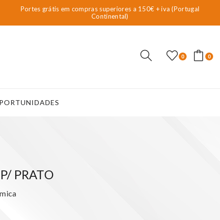
Portes grátis em compras superiores a 150€ + iva (Portugal
Continental)
0
0
PORTUNIDADES
P/ PRATO
rmica