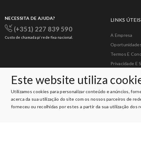
NECESSITA DE AJUDA?
LINKS ÚTEIS
(+351) 227 839 590
A Empresa
Custo de chamada p/ rede fixa nacional.
Oportunidade
Termos E Con
Privacidade E 
Livro De Recl
Este website utiliza cooki
Livro De Elogi
Utilizamos cookies para personalizar conteúdo e anúncios, forn
acerca da sua utilização do site com os nossos parceiros de re
forneceu ou recolhidas por estes a partir da sua utilização dos 