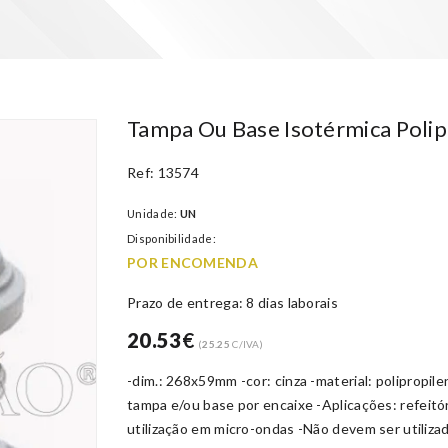
Tampa Ou Base Isotérmica Polip
Ref: 13574
Unidade:
UN
Disponibilidade:
POR ENCOMENDA
Prazo de entrega: 8 dias laborais
20.53
€
(
25.25
C/IVA)
-dim.: 268x59mm -cor: cinza -material: polipropi
tampa e/ou base por encaixe -Aplicações: refeitór
utilização em micro-ondas -Não devem ser utiliza