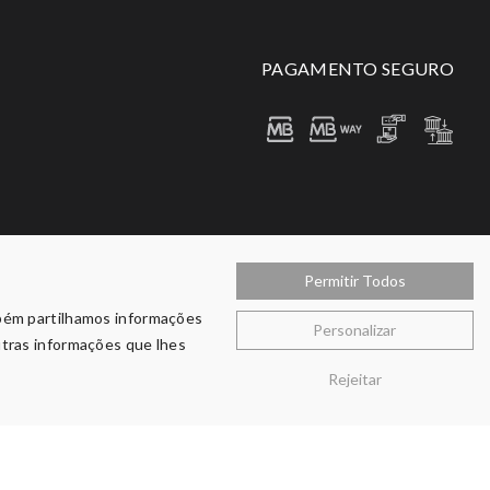
PAGAMENTO SEGURO
Permitir Todos
mbém partilhamos informações
Personalizar
utras informações que lhes
Rejeitar
Copyright © 2026 O Varandão. Todos Os Direitos Reservados.