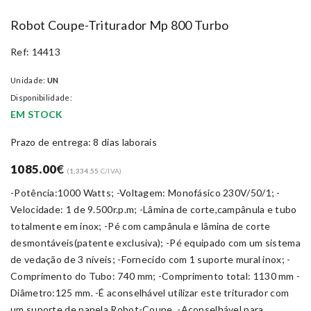
Robot Coupe-Triturador Mp 800 Turbo
Ref: 14413
Unidade:
UN
Disponibilidade:
EM STOCK
Prazo de entrega: 8 dias laborais
1085.00
€
(
1,334.55
C/IVA)
-Potência:1000 Watts; -Voltagem: Monofásico 230V/50/1; -
Velocidade: 1 de 9.500r.p.m; -Lâmina de corte,campânula e tubo
totalmente em inox; -Pé com campânula e lâmina de corte
desmontáveis(patente exclusiva); -Pé equipado com um sistema
de vedação de 3 níveis; -Fornecido com 1 suporte mural inox; -
Comprimento do Tubo: 740 mm; -Comprimento total: 1130 mm -
Diâmetro:125 mm. -É aconselhável utilizar este triturador com
um suporte de panela Robot-Coupe. -Aconselhável para