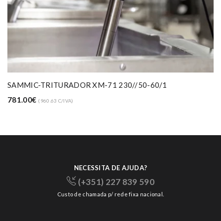
SAMMIC-TRITURADOR XM-71 230//50-60/1
781.00€
(960.63 C/IVA)
NECESSITA DE AJUDA?
(+351) 227 839 590
Custo de chamada p/ rede fixa nacional.