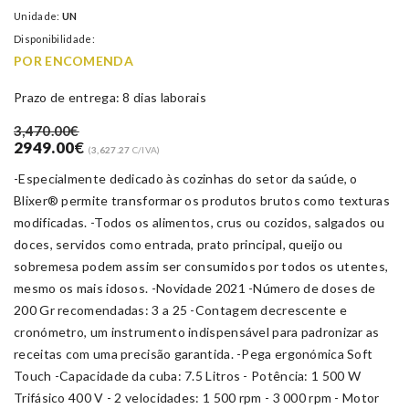
Unidade:
UN
Disponibilidade:
POR ENCOMENDA
Prazo de entrega: 8 dias laborais
3,470.00€
2949.00
€
(
3,627.27
C/IVA)
-Especialmente dedicado às cozinhas do setor da saúde, o
Blixer® permite transformar os produtos brutos como texturas
modificadas. -Todos os alimentos, crus ou cozidos, salgados ou
doces, servidos como entrada, prato principal, queijo ou
sobremesa podem assim ser consumidos por todos os utentes,
mesmo os mais idosos. -Novidade 2021 -Número de doses de
200 Gr recomendadas: 3 a 25 -Contagem decrescente e
cronómetro, um instrumento indispensável para padronizar as
receitas com uma precisão garantida. -Pega ergonómica Soft
Touch -Capacidade da cuba: 7.5 Litros - Potência: 1 500 W
Trifásico 400 V - 2 velocidades: 1 500 rpm - 3 000 rpm - Motor