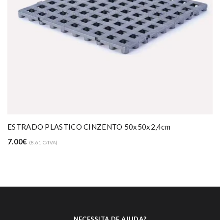
TOALHA DE CABELEIREIRO/ESTÉTICA 50X90 - 380gr/m
BRANCO
2.50€
(3.08 C/IVA)
NECESSITA DE AJUDA?