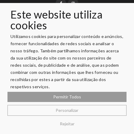
Este website utiliza
cookies
PAGAMENTO SEGURO
Utilizamos cookies para personalizar conteúdo e anúncios,
fornecer funcionalidades de redes sociais e analisar o
nosso tráfego. Também partilhamos informações acerca
da sua utilização do site com os nossos parceiros de
redes sociais, de publicidade e de análise, que as podem
combinar com outras informações que lhes forneceu ou
recolhidas por estes a partir da sua utilização dos
respetivos serviços.
Permitir Todos
Privacidade e Segurança
Copyright © 2026 O Varandão. Todos Os Direitos Reservados.
Personalizar
Promoções Válidas De 01-08-2026 A 31-08-2026, Limitado Ao
Rejeitar
Stock Existente E Nos Artigos Assinalados.