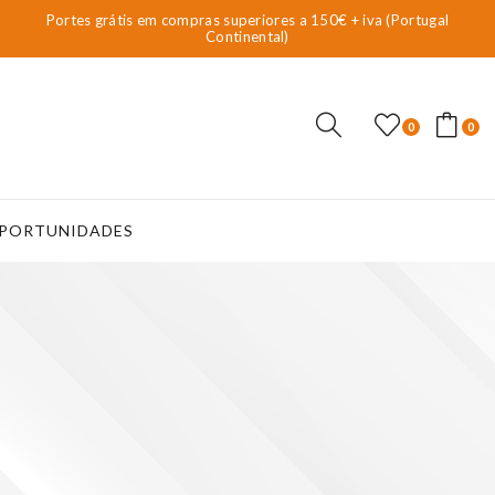
Portes grátis em compras superiores a 150€ + iva (Portugal
Continental)
0
0
PORTUNIDADES