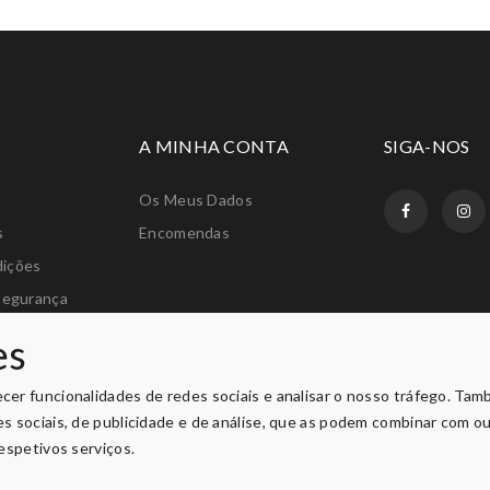
A MINHA CONTA
SIGA-NOS
Os Meus Dados
s
Encomendas
dições
Segurança
amações
es
os
ecer funcionalidades de redes sociais e analisar o nosso tráfego. Ta
des sociais, de publicidade e de análise, que as podem combinar com o
respetivos serviços.