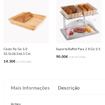
Cesto Pp Gn 1/2
Suporte Buffet Para 2 X Gn 1/1
32,5x26,5x6,5 Cm
90.00€
(110.70 C/IVA)
14.30€
(17.59 C/IVA)
Mais Informações
Descrição
Artigo