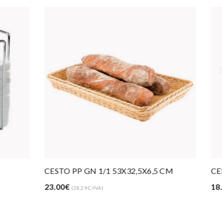
 1/1 53X32,5X6,5 CM
CESTO BUFFET REDONDO
18.40€
/IVA)
(22.63 C/IVA)