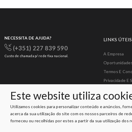
NECESSITA DE AJUDA?
LINKS ÚTEIS
(+351) 227 839 590
A Empresa
Custo de chamada p/ rede fixa nacional.
Oportunidade
Termos E Con
Privacidade E 
Livro De Recl
Este website utiliza cooki
Livro De Elogi
Utilizamos cookies para personalizar conteúdo e anúncios, forn
acerca da sua utilização do site com os nossos parceiros de re
forneceu ou recolhidas por estes a partir da sua utilização dos 