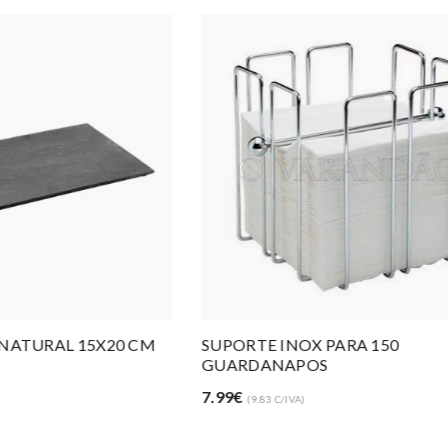
SUPORTE INOX PARA 150
CESTO PP GN
GUARDANAPOS
23.00€
(28.29 C
7.99€
(9.83 C/IVA)