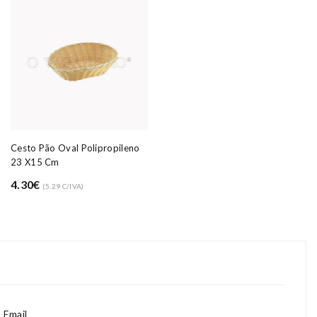
Cesto Pão Oval Polipropileno
23 X15 Cm
4.30€
(5.29 C/IVA)
Email