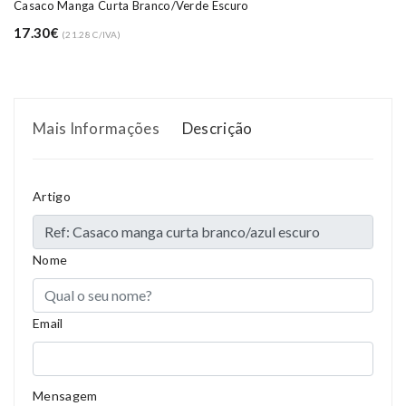
Casaco Manga Curta Branco/verde Escuro
17.30€
(21.28 C/IVA)
Mais Informações
Descrição
Artigo
Compositions
Polyester
Styles
Girly
Nome
Properties
Short Dress
Email
Mensagem