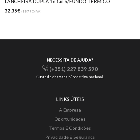
LANCHEIRA DUPLA 16 Cm S/FUNDO TERMICO
32.35€
(39.79 C/IVA)
NECESSITA DE AJUDA?
(+351) 227 839 590
Custo de chamada p/ rede fixa nacional.
LINKS ÚTEIS
A Empresa
Oportunidades
Termos E Condições
Privacidade E Segurança